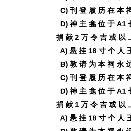
C)
刊 登 履 历 在 本 
D)
神 主 龛
位 于
A1
捐 献
2
万 令 吉 或
以 
A)
悬 挂
18
寸
个 人
B)
敦 请 为
本 祠
永 
C)
刊 登 履 历 在 本 
D)
神 主 龛
位 于
A1
捐 献
1
万 令 吉 或
以 
A)
悬 挂
18
寸
个 人