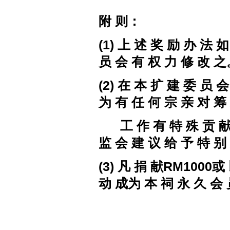
附 则
：
(
1
)
上 述 奖 励 办 法 如
员 会 有 权 力 修 改 
(
2
)
在
本
扩 建
委 员 会
为
有
任 何 宗 亲 对 筹
工 作 有 特 殊
贡 
监 会 建 议 给 予 特 别
(
3
)
凡 捐 献
RM1000
或
动 成为 本 祠 永 久 会