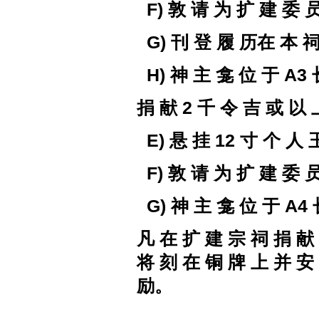
F)
敦 请 为 扩 建
委 员
G)
刊 登 履 历在 本 祠
H)
神 主 龛
位 于
A3
捐 献
2
千 令 吉 或
以 
E) 悬 挂 12 寸 个 人
F)
敦 请 为 扩 建
委 
G)
神 主 龛
位 于
A4
凡 在 扩 建 宗 祠 捐 献
将 刻 在 铜 牌 上 并 安
励
。