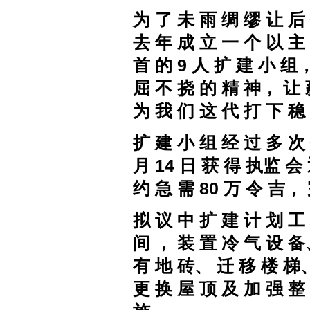
为 了 未 雨 绸 缪
让 后 
去 年 成 立 一 个 以 主
首 的
9
人 扩 建 小 组，
屈 不 挠 的 精 神， 让 
为 我 们 这 代 打 下 稳
扩 建 小 组 经 过 多 次
月
14
日 获 得 执监 会 
约 急 需
80
万 令 吉， 
拟 议 中 扩 建 计 划
工
间 ， 装 置 冷 气 设 备
有 地 砖、 迁 移 楼 梯、
更 换 屋 顶 及 加 强 整