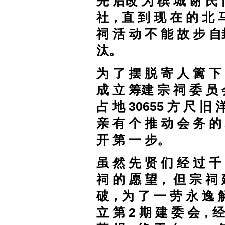
先 后改 为 槟 城 谢 氏
社，直 到 现 在 的 北 
祠 活 动 不 能 故 步 
汰。
为 了 摆 脱 寄 人 篱 下
成 立 筹建 宗 祠 委 员 
占 地
30655
方 尺 旧
洋
亲 有 个 推 动 会 务 的
开 第 一 步。
虽 然 先 贤 们 经 过 千
祠 的 愿 望， 但 宗 祠
破，为 了 一 劳 永 逸 
立 第 2 期 建 委 会，经