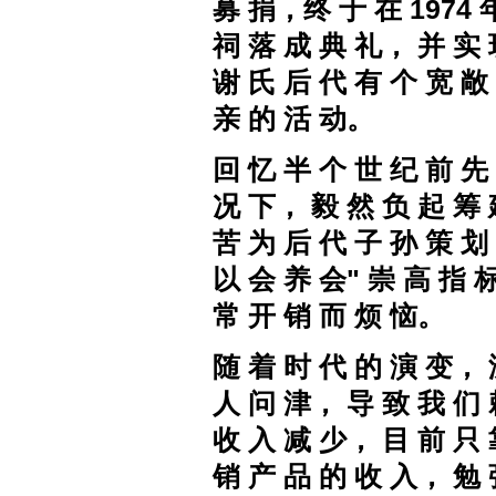
募 捐，终 于 在 1974 
祠 落 成 典 礼， 并 实 
谢 氏 后 代 有 个 宽 敞
亲 的 活 动。
回 忆 半 个 世 纪 前 先
况 下， 毅 然 负 起 筹 
苦 为 后 代 子 孙 策 划
以 会 养 会" 崇 高 指 
常 开 销 而 烦 恼。
随 着 时 代 的 演 变， 
人 问 津， 导 致 我 们 
收 入 减 少， 目 前 只 
销 产 品 的 收 入， 勉 