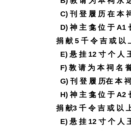
B)
敦 请 为
本 祠
永 
C)
刊 登 履 历 在 本 
D)
神 主 龛
位 于
A1
捐 献
5
千 令 吉 或
以 
E) 悬 挂 12 寸 个 人
F)
敦 请 为
本 祠
名 
G)
刊 登 履 历在 本 祠
H)
神 主 龛
位 于
A2
捐 献
3
千 令 吉 或
以 
E) 悬 挂 12 寸 个 人