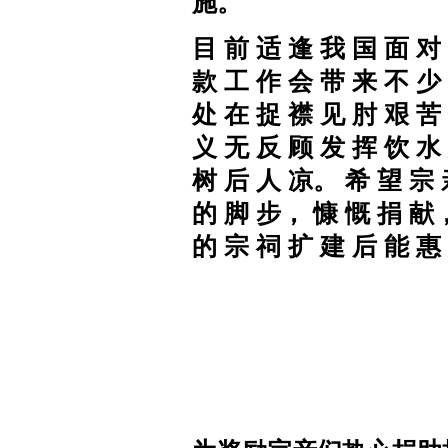
施。
目 前 适 逢 我 国 面 对
款 工 作 会 带 来 不 少
处 在 捉 襟 见 肘 艰 苦
义 无 反 顾 发 挥 饮 水
树 后 人 凉。 希 望 宗 
的 脚 步， 慷 慨 捐
献，
的 宗 祠 扩 建 后 能 惠