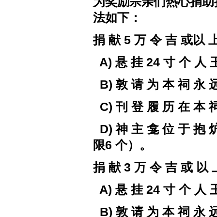
为奖励宗亲们热心捐助
法如下：
捐 献
5
万 令 吉 或以 
A) 悬 挂 24 寸 个 人
B)
敦 请 为
本 祠 永 
C)
刊 登 履 历 在 本 
D)
神 主 龛
位 于
抱 
限
6
个）。
捐 献
3
万 令 吉 或
以 
A) 悬 挂 24 寸 个 人
B)
敦 请 为
本 祠
永 