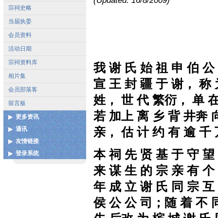
(Updated: 16/8/2009)
宗祠史略
当届执委
会员资料
活动日期
宗祠资料库
我 谢 氏 始 祖 申 伯 公
相片集
宣 王 封
疆
于 谢， 称 
会员部落客
姓， 世 代 繁衍， 单 在 
留言板
若 加上
离
乡
背 井奔 向
更多资讯
亲， 估 计 约 有
逾
千 
通讯
各地宗亲会通讯录
友情链接
联系我们
扩建图测
本 祠 先 贤 基 于 守 望
登录系统
中国泉州市谢氏宗亲联谊总
谢姓起源
会
用户登录
来 谋 生 的 宗 亲 有 个
谢氏宝树网
年 成 立 谢 氏 同 宗 互
中华谢氏网
侯 公 公 司；随 着 不 
更多...