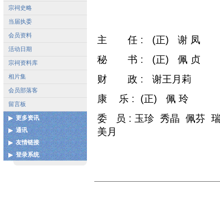
宗祠史略
当届执委
会员资料
主 任 : (正) 谢 凤
活动日期
秘 书 : (正) 佩 贞
宗祠资料库
相片集
财 政 : 谢王月莉 
会员部落客
康 乐 : (正) 佩 玲 (
留言板
委 员 : 玉珍 秀晶 佩芬
更多资讯
美月
通讯
各地宗亲会通讯录
友情链接
联系我们
扩建图测
登录系统
中国泉州市谢氏宗亲联谊总
谢姓起源
会
用户登录
谢氏宝树网
中华谢氏网
更多...