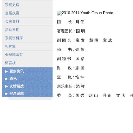
宗祠史略
当届执委
会员资料
团 长 : 川 伟
活动日期
署理团长 : 国 明
宗祠资料库
副 团 长 : 宝 发 慧 明 宝 成
相片集
秘 书 : 锦 辉
会员部落客
副 秘 书 : 国 彦
留言板
财 政 : 志 国
更多资讯
查 账 : 惟 坤
通讯
各地宗亲会通讯录
友情链接
康乐主任 : 添 祥
联系我们
扩建图测
登录系统
中国泉州市谢氏宗亲联谊总
委 员 : 国 强 庆 山 升 衡 文 庆 伟
谢姓起源
会
用户登录
谢氏宝树网
中华谢氏网
更多...