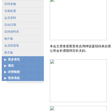
宗祠史略
当届执委
会员资料
活动日期
宗祠资料库
相片集
会员部落客
本会主席拿督斯里有吉局绅设宴招待来自香
公所会长谭国伟宗长夫妇。
留言板
更多资讯
通讯
各地宗亲会通讯录
友情链接
联系我们
扩建图测
登录系统
中国泉州市谢氏宗亲联谊总
谢姓起源
会
用户登录
谢氏宝树网
中华谢氏网
更多...