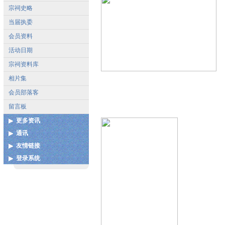
宗祠史略
当届执委
会员资料
活动日期
宗祠资料库
相片集
会员部落客
留言板
更多资讯
通讯
各地宗亲会通讯录
友情链接
联系我们
扩建图测
登录系统
中国泉州市谢氏宗亲联谊总
谢姓起源
会
用户登录
谢氏宝树网
中华谢氏网
更多...