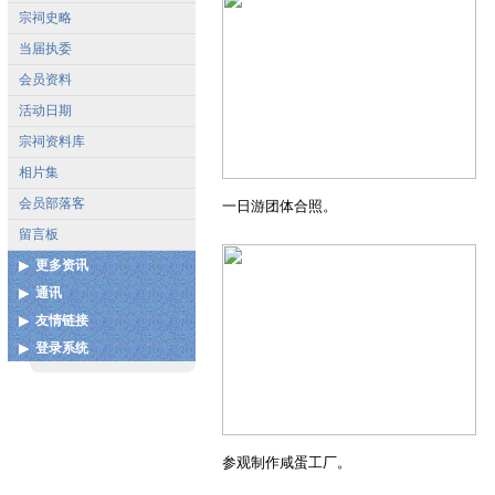
宗祠史略
当届执委
会员资料
活动日期
宗祠资料库
相片集
会员部落客
一日游团体合照。
留言板
更多资讯
通讯
各地宗亲会通讯录
友情链接
联系我们
扩建图测
登录系统
中国泉州市谢氏宗亲联谊总
谢姓起源
会
用户登录
谢氏宝树网
中华谢氏网
参观制作咸蛋工厂。
更多...